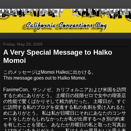
Friday, May 29, 2009
A Very Special Message to Halko
Momoi
このメッセージはMomoi Halkoに出かける。
This message goes out to Halko Momoi.
FanimeCon、サンノゼ、カリフォルニアおよび米国を訪問
するためにありがとう。 土曜日の段階ゼロで女中の喫茶店
の性能で驚くばかりそして精力的だった。 土曜日が、すぐ
に訪問する私のブログを促進する私の名刺を受け入れるた
めにありがとう。 私は私が日曜日にそれにあなたのコンサ
ートをしたかもしれなかったが私が出席するべき別の約束
を有したことを望む。 あなたが月曜日の私と取った写真お
よびサインをありがとう。 、私はもう一度見たいと思う来